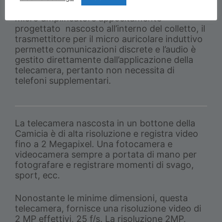
Le nostre telecamere WiFi dispongono di un
micro amplificatore appositamente
progettato nascosto all’interno del colletto, il
trasmettitore per il micro auricolare induttivo
permette comunicazioni discrete e l’audio è
gestito direttamente dall’applicazione della
telecamera, pertanto non necessita di
telefoni supplementari.
La telecamera nascosta in un bottone della
Camicia è di alta risoluzione e registra video
fino a 2 Megapixel. Una fotocamera e
videocamera sempre a portata di mano per
fotografare e registrare momenti di svago,
sport, ecc.
Nonostante le minime dimensioni, questa
telecamera, fornisce una risoluzione video di
2 MP effettivi, 25 f/s. La risoluzione 2MP,