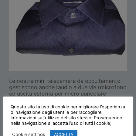
Le nostre mini telecamere da occultamento
gestiscono anche l’audio a due vie (microfono
ed uscita esterna per micro auricolare
induttivo).
Questo sito fa uso di cookie per migliorare l’esperienza
di navigazione degli utenti e per raccogliere
Tutti i modelli di questa gamma sono dotati di
informazioni sull’utilizzo del sito stesso. Proseguendo
un microfono incorporato in grado di coprire
nella navigazione si accetta l’uso di tutti i cookie;
un locale di medie dimensioni.
ACCETTA
Cookie settings