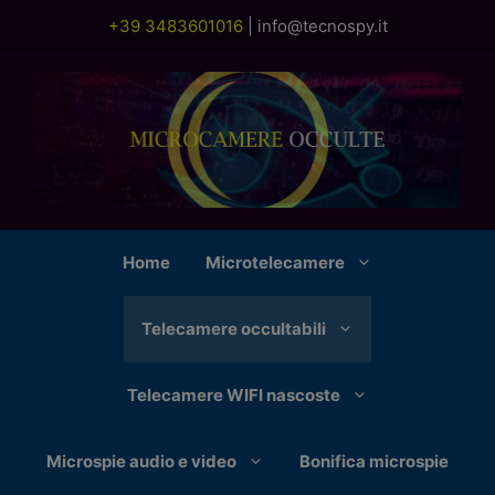
Vai
+39 3483601016
|
info@tecnospy.it
al
contenuto
Home
Microtelecamere
Telecamere occultabili
Telecamere WIFI nascoste
Microspie audio e video
Bonifica microspie